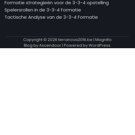
Formatie strategieën voor de 3-3-4 opstelling
Spelersrollen in de 3-3-4 Formatie
Tactische Analyse van de 3-3-4 Formatie
Copyright © 2026
terranova2016.be
| Magnific
Blog by
Ascendoor
| Powered by
WordPress
.