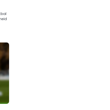
tbal
heid