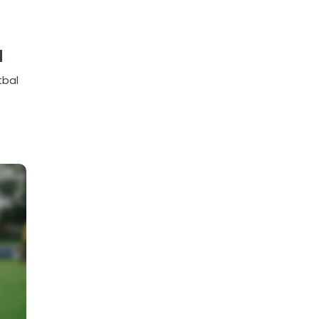
d
tbal