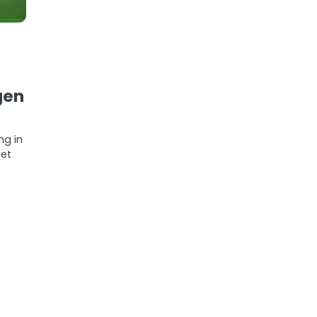
gen
ng in
met