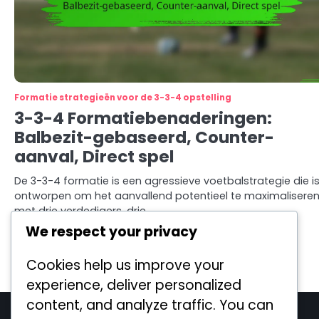
Formatie strategieën voor de 3-3-4 opstelling
3-3-4 Formatiebenaderingen:
Balbezit-gebaseerd, Counter-
aanval, Direct spel
De 3-3-4 formatie is een agressieve voetbalstrategie die i
ontworpen om het aanvallend potentieel te maximaliseren
met drie verdedigers, drie…
We respect your privacy
Lucas Harrington
26/01/2026
Cookies help us improve your
Posts
Older posts
experience, deliver personalized
navigation
content, and analyze traffic. You can