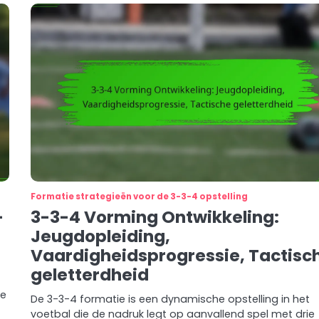
Formatie strategieën voor de 3-3-4 opstelling
-
3-3-4 Vorming Ontwikkeling:
Jeugdopleiding,
Vaardigheidsprogressie, Tactisc
geletterdheid
ie
De 3-3-4 formatie is een dynamische opstelling in het
voetbal die de nadruk legt op aanvallend spel met drie