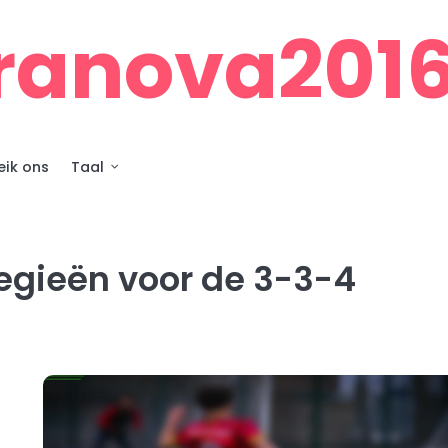
rranova2016
eik ons
Taal
egieën voor de 3-3-4