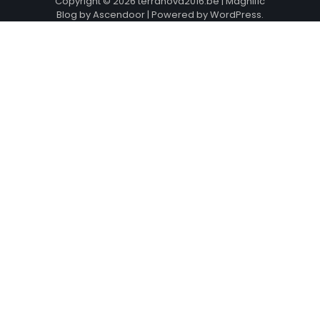
Copyright © 2026
terranova2016.be
| Magnific
Blog by
Ascendoor
| Powered by
WordPress
.