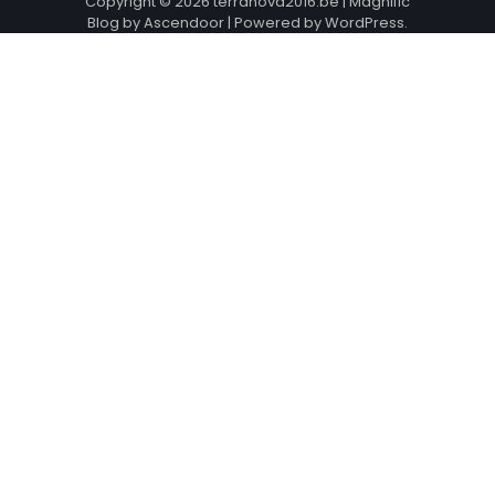
Copyright © 2026
terranova2016.be
| Magnific
Blog by
Ascendoor
| Powered by
WordPress
.